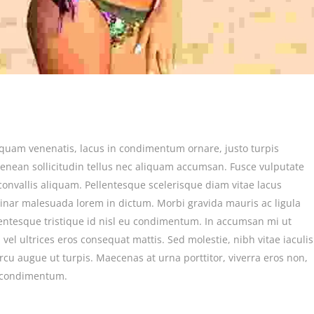
 Aliquam venenatis, lacus in condimentum ornare, justo turpis
 Aenean sollicitudin tellus nec aliquam accumsan. Fusce vulputate
convallis aliquam. Pellentesque scelerisque diam vitae lacus
vinar malesuada lorem in dictum. Morbi gravida mauris ac ligula
lentesque tristique id nisl eu condimentum. In accumsan mi ut
, vel ultrices eros consequat mattis. Sed molestie, nibh vitae iaculis
rcu augue ut turpis. Maecenas at urna porttitor, viverra eros non,
n condimentum.